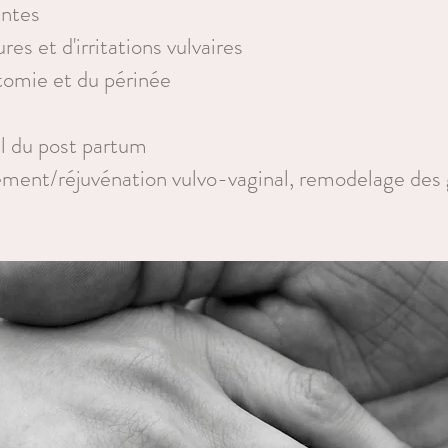
antes
res et d'irritations vulvaires
otomie et du périnée
l du post partum
ement/réjuvénation vulvo-vaginal, r
emodelage des 