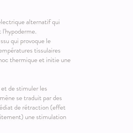
ectrique alternatif qui
et l'hypoderme.
issu qui provoque le
empératures tissulaires
hoc thermique et initie une
 et de stimuler les
omène se traduit par des
édiat de rétraction (effet
raitement) une stimulation