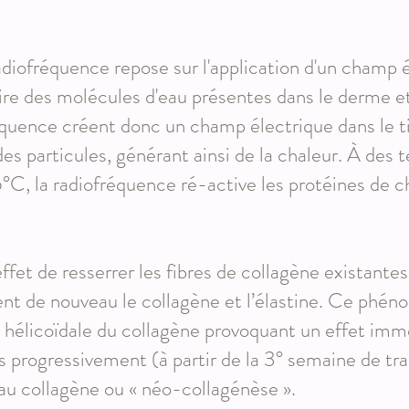
diofréquence repose sur l'application d'un champ él
laire des molécules d'eau présentes dans le derme 
réquence créent donc un champ électrique dans le t
 particules, générant ainsi de la chaleur. À des t
C, la radiofréquence ré-active les protéines de c
ffet de resserrer les fibres de collagène existantes
sent de nouveau le collagène et l’élastine. Ce phén
e hélicoïdale du collagène provoquant un effet imm
us progressivement (à partir de la 3° semaine de t
au collagène ou « néo-collagénèse ».