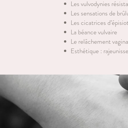
Les vulvodynies résist
Les sensations de brûlu
Les cicatrices d’épisi
La béance vulvaire
Le relâchement vagina
Esthétique : rajeuniss